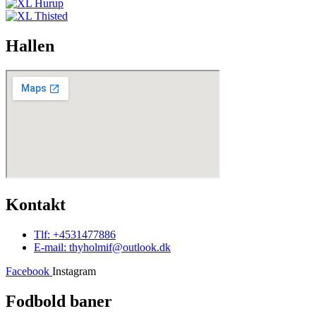
Hallen
Kontakt
Tlf: +4531477886
E-mail: thyholmif@outlook.dk
Facebook
Instagram
Fodbold baner