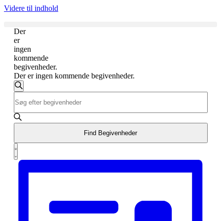
Videre til indhold
Der
er
ingen
kommende
begivenheder.
Der er ingen kommende begivenheder.
Begivenheder
Søg
Skriv
Søgning
efter
nøgleord.
begivenheder
og
Søg
efter
visninger
Begivenheder
Find Begivenheder
Navigation
på
Begivenhed
nøgleord.
Liste
Visninger
Navigation